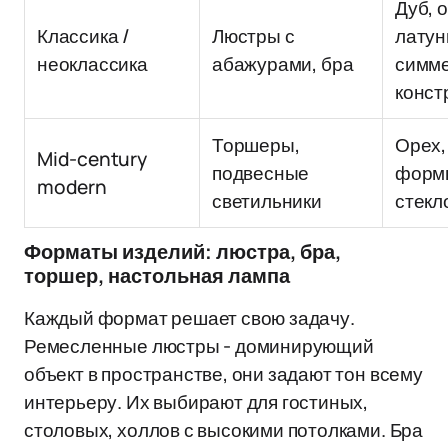
Дуб, 
Классика /
Люстры с
латун
неоклассика
абажурами, бра
симм
конст
Торшеры,
Орех,
Mid-century
подвесные
формы
modern
светильники
стекл
Форматы изделий: люстра, бра,
торшер, настольная лампа
Каждый формат решает свою задачу.
Ремесленные люстры - доминирующий
объект в пространстве, они задают тон всему
интерьеру. Их выбирают для гостиных,
столовых, холлов с высокими потолками. Бра