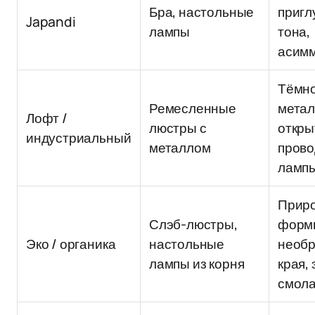
Бра, настольные
приг
Japandi
лампы
тона,
асим
Тёмно
Ремесленные
метал
Лофт /
люстры с
откр
индустриальный
металлом
прово
ламп
Прир
Слэб-люстры,
форм
Эко / органика
настольные
необ
лампы из корня
края,
смол